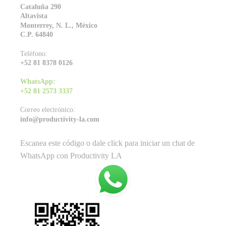
Cataluña 290
Altavista
Monterrey, N. L., México
C.P. 64840
Teléfono:
+52 81 8378 0126
WhatsApp:
+52 81 2573 3337
Correo electrónico:
info@productivity-la.com
Escanea este código o dale click para iniciar un chat de
WhatsApp con Productivity LA