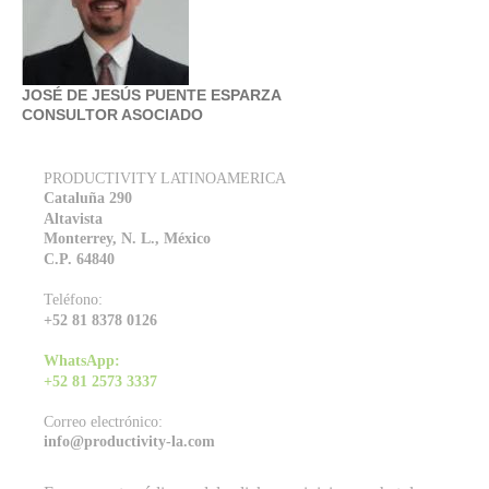
JOSÉ DE JESÚS PUENTE ESPARZA
CONSULTOR ASOCIADO
PRODUCTIVITY LATINOAMERICA
Cataluña 290
Altavista
Monterrey, N. L., México
C.P. 64840
Teléfono:
+52 81 8378 0126
WhatsApp:
+52 81 2573 3337
Correo electrónico:
info@productivity-la.com