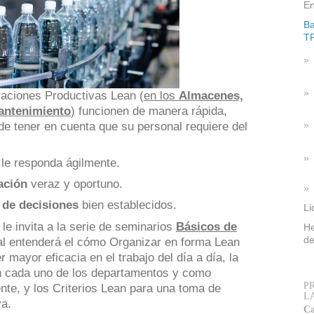
En
Ba
T
aciones Productivas Lean (
en los
Almacenes,
antenimiento
)
funcionen de manera rápida,
 de tener en cuenta que su personal requiere del
le responda ágilmente.
ación
veraz y oportuno.
 de decisiones
bien establecidos.
Li
le invita a la serie de seminarios
Básicos de
He
de
l entenderá el cómo Organizar en forma Lean
mayor eficacia en el trabajo del día a día, la
n cada uno de los departamentos y como
P
ente, y los Criterios Lean para una toma de
L
va.
Ca