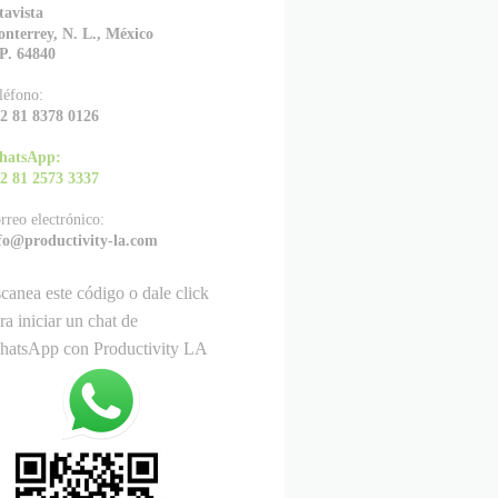
tavista
nterrey, N. L., México
P. 64840
léfono:
2 81 8378 0126
hatsApp:
2 81 2573 3337
rreo electrónico:
fo@productivity-la.com
canea este código o dale click
ra iniciar un chat de
atsApp con Productivity LA