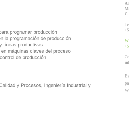
Al
Mo
C.
Te
+5
ara programar producción
en la programación de producción
W
 líneas productivas
+5
 en máquinas claves del proceso
Co
control de producción
in
Es
pa
alidad y Procesos, Ingeniería Industrial y
Wh