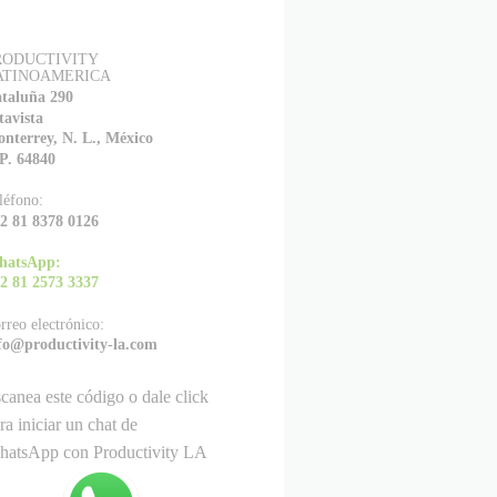
RODUCTIVITY
ATINOAMERICA
taluña 290
tavista
nterrey, N. L., México
P. 64840
léfono:
2 81 8378 0126
hatsApp:
2 81 2573 3337
rreo electrónico:
fo@productivity-la.com
canea este código o dale click
ra iniciar un chat de
atsApp con Productivity LA