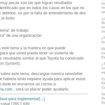
 muy pocas son las que logran resultados
in
entificado que en todos los casos en los que no
re
pe
s debidos, es por la falta de entendimiento de dos
 el éxito:
¿L
Ma
so
stema” de trabajo
cu
ra” de una organización
¿R
Ac
a este tema y la manera en que puede
El
para que usted pueda tener un sistema de
tr
Es
 resultados similar al que Toyota ha construido
ion System
).
¿T
co
eq
sobre este tema, descargue nuestra newsletter
e haberla leído requiere ayuda para aplicar estos
Co
Ef
 dude en enviarnos un correo a
Co
-la.com
, será un placer poder ayudarle.
Se
Re
ave para implementar[...]
Eq
robat [765.1 KB]