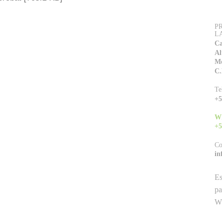
P
L
Ca
Al
Mo
C.
Te
+5
W
+5
Co
in
Es
pa
Wh