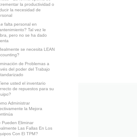
crementar la productividad o
ducir la necesidad de
rsonal
e falta personal en
ntenimiento? Tal vez le
bra, pero no se ha dado
enta
ealmente se necesita LEAN
counting?
iminación de Problemas a
avés del poder del Trabajo
tandarizado
iene usted el inventario
rrecto de repuestos para su
uipo?
mo Administrar
ectivamente la Mejora
ntinúa
 Pueden Eliminar
almente Las Fallas En Los
uipos Con El TPM?