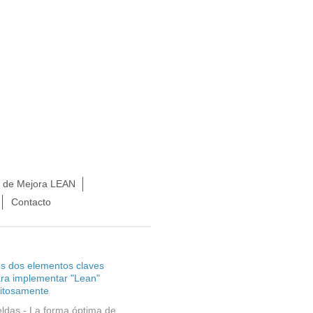
s de Mejora LEAN
Contacto
s dos elementos claves
ra implementar "Lean"
itosamente
ldas - La forma óptima de