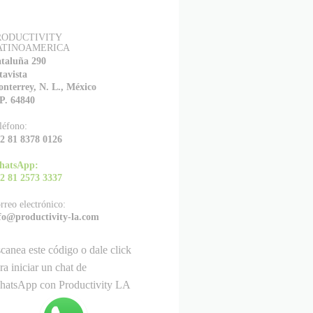
RODUCTIVITY
ATINOAMERICA
taluña 290
tavista
nterrey, N. L., México
P. 64840
léfono:
2 81 8378 0126
hatsApp:
2 81 2573 3337
rreo electrónico:
fo@productivity-la.com
canea este código o dale click
ra iniciar un chat de
atsApp con Productivity LA