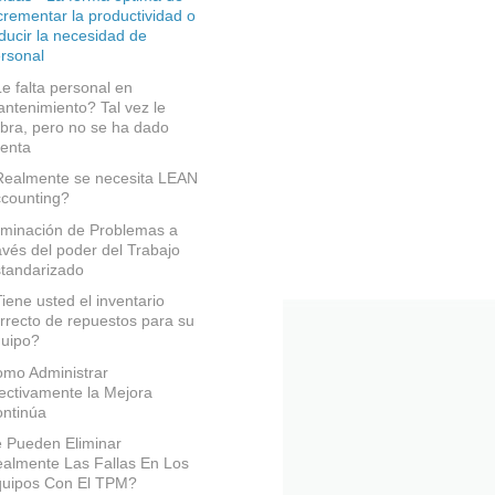
crementar la productividad o
ducir la necesidad de
rsonal
e falta personal en
ntenimiento? Tal vez le
bra, pero no se ha dado
enta
ealmente se necesita LEAN
counting?
iminación de Problemas a
avés del poder del Trabajo
tandarizado
iene usted el inventario
rrecto de repuestos para su
uipo?
mo Administrar
ectivamente la Mejora
ntinúa
 Pueden Eliminar
almente Las Fallas En Los
uipos Con El TPM?