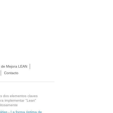
s de Mejora LEAN
Contacto
s dos elementos claves
ra implementar "Lean"
itosamente
ldas - La forma óptima de