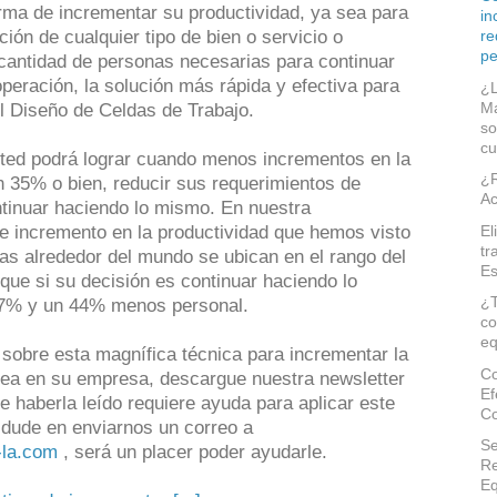
rma de incrementar su productividad, ya sea para
in
ión de cualquier tipo de bien o servicio o
re
pe
 cantidad de personas necesarias para continuar
eración, la solución más rápida y efectiva para
¿L
Ma
 el Diseño de Celdas de Trabajo.
so
cu
sted podrá lograr cuando menos incrementos en la
¿R
n 35% o bien, reducir sus requerimientos de
Ac
tinuar haciendo lo mismo. En nuestra
El
e incremento en la productividad que hemos visto
tr
as alrededor del mundo se ubican en el rango del
Es
 que si su decisión es continuar haciendo lo
¿T
37% y un 44% menos personal.
co
eq
sobre esta magnífica técnica para incrementar la
Co
área en su empresa, descargue nuestra newsletter
Ef
e haberla leído requiere ayuda para aplicar este
Co
dude en enviarnos un correo a
Se
-la.com
, será un placer poder ayudarle.
Re
Eq