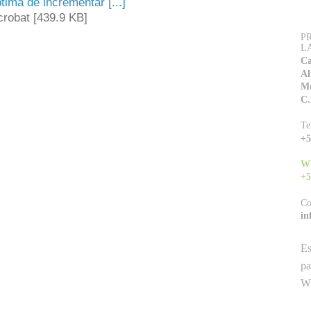
tima de incrementar [...]
robat [439.9 KB]
P
L
Ca
Al
Mo
C.
Te
+5
W
+5
Co
in
Es
pa
Wh